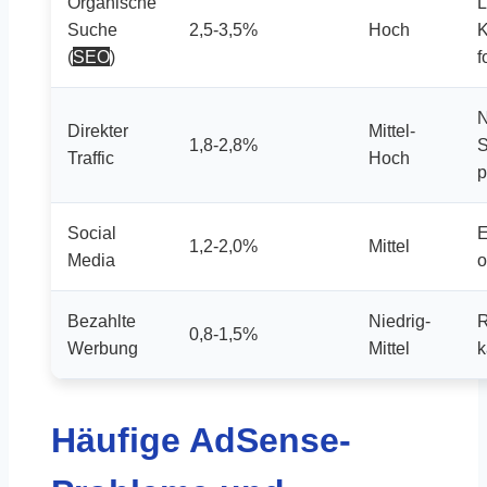
Organische
L
Suche
2,5-3,5%
Hoch
K
(
SEO
)
f
N
Direkter
Mittel-
1,8-2,8%
S
Traffic
Hoch
p
Social
E
1,2-2,0%
Mittel
Media
o
Bezahlte
Niedrig-
R
0,8-1,5%
Werbung
Mittel
k
Häufige AdSense-