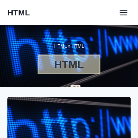
Zum
HTML
Inhalt
springen
HTML
»
HTML
HTML