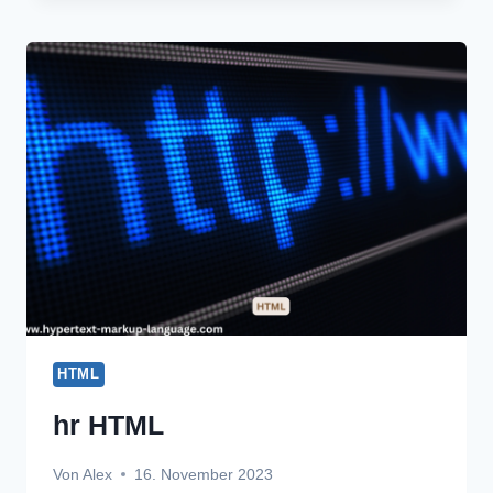
UL,
OL,
UND
LI
IN
HTML
HTML
hr HTML
Von
Alex
16. November 2023