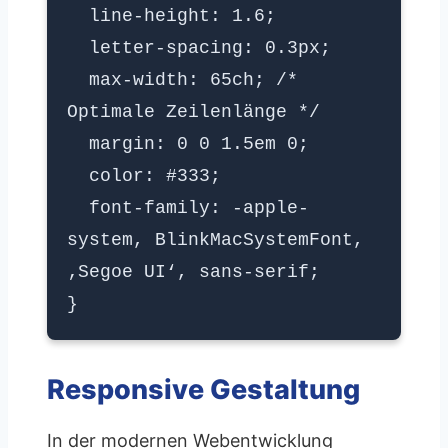
line-height: 1.6;
letter-spacing: 0.3px;
max-width: 65ch; /*
Optimale Zeilenlänge */
margin: 0 0 1.5em 0;
color: #333;
font-family: -apple-
system, BlinkMacSystemFont,
‚Segoe UI‘, sans-serif;
}
Responsive Gestaltung
In der modernen Webentwicklung