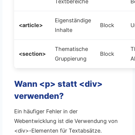
Textbereiche
B
Eigenständige
<article>
Block
U
Inhalte
Thematische
T
<section>
Block
Gruppierung
A
Wann <p> statt <div>
verwenden?
Ein häufiger Fehler in der
Webentwicklung ist die Verwendung von
<div>-Elementen für Textabsätze.