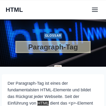
Zum
HTML
Inhalt
springen
GLOSSAR
Paragraph-Tag
Der Paragraph-Tag ist eines der
fundamentalsten HTML-Elemente und bildet
das Rückgrat jeder Webseite. Seit der
Einführung von
HTML
dient das <p>-Element