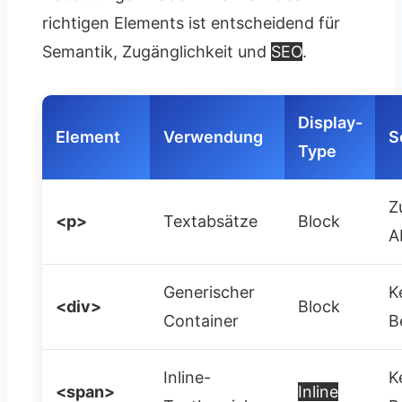
richtigen Elements ist entscheidend für
Semantik, Zugänglichkeit und
SEO
.
Display-
Element
Verwendung
S
Type
Z
<p>
Textabsätze
Block
A
Generischer
K
<div>
Block
Container
B
Inline-
K
<span>
Inline