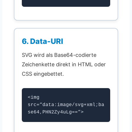
6. Data-URI
SVG wird als Base64-codierte
Zeichenkette direkt in HTML oder
CSS eingebettet.
<img
src=“data:image/svg+xml;ba
se64,PHN2Zy4uLg==“>