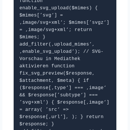
function
enable_svg_upload($mimes) {
$mimes[’svg‘] =
‚image/svg+xml‘; $mimes[’svgz‘]
= ‚image/svg+xml‘; return
$mimes; }
add_filter(‚upload_mimes‘,
‚enable_svg_upload‘); // SVG-
Vorschau in Mediathek
aktivieren function
fix_svg_preview($response,
$attachment, $meta) { if
($response[‚type‘] === ‚image‘
&& $response[’subtype‘] ===
’svg+xml‘) { $response[‚image‘]
= array( ’src‘ =>
$response[‚url‘], ); } return
$response; }