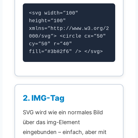
<svg width=“100″
height=“100″
xmlns=“http://www.w3.org/2
000/svg“> <circle cx=“50″
cy=“50″ r=“40″
fill=“#3b82f6″ /> </svg>
2. IMG-Tag
SVG wird wie ein normales Bild
über das img-Element
eingebunden – einfach, aber mit