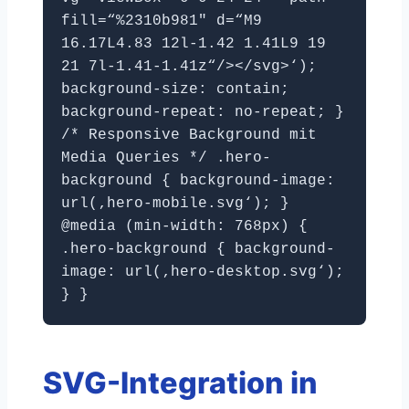
fill=“%2310b981″ d=“M9
16.17L4.83 12l-1.42 1.41L9 19
21 7l-1.41-1.41z“/></svg>‘);
background-size: contain;
background-repeat: no-repeat; }
/* Responsive Background mit
Media Queries */ .hero-
background { background-image:
url(‚hero-mobile.svg‘); }
@media (min-width: 768px) {
.hero-background { background-
image: url(‚hero-desktop.svg‘);
} }
SVG-Integration in