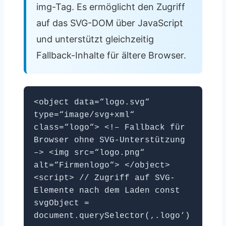
img-Tag. Es ermöglicht den Zugriff
auf das SVG-DOM über JavaScript
und unterstützt gleichzeitig
Fallback-Inhalte für ältere Browser.
<object data=“logo.svg“
type=“image/svg+xml“
class=“logo“> <!– Fallback für
Browser ohne SVG-Unterstützung
–> <img src=“logo.png“
alt=“Firmenlogo“> </object>
<script> // Zugriff auf SVG-
Elemente nach dem Laden const
svgObject =
document.querySelector(‚.logo‘)