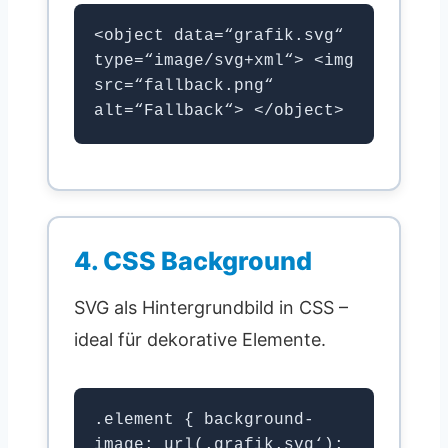
<object data=“grafik.svg“
type=“image/svg+xml“> <img
src=“fallback.png“
alt=“Fallback“> </object>
4. CSS Background
SVG als Hintergrundbild in CSS –
ideal für dekorative Elemente.
.element { background-
image: url(‚grafik.svg‘);