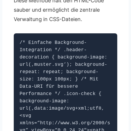
Diese Methode hält den HTML-Code
sauber und ermöglicht die zentrale
Verwaltung in CSS-Dateien.
/* Einfache Background-
Integration */ .header-
decoration { background-image:
url(‚muster.svg‘); background-
repeat: repeat; background-
size: 100px 100px; } /* Mit
Data-URI für bessere
Performance */ .icon-check {
background-image:
url(‚data:image/svg+xml;utf8,
<svg
xmlns=“http://www.w3.org/2000/s
vg“ viewBox=“0 0 24 24″><path