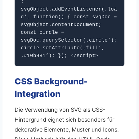
;
svgObject.addEventListener(‚loa
d‘, function() { const svgDoc =
svgObject.contentDocument;
const circle =
svgDoc.querySelector(‚circle‘);
circle.setAttribute(‚fill‘,
‚#10b981‘); }); </script>
CSS Background-
Integration
Die Verwendung von SVG als CSS-
Hintergrund eignet sich besonders für
dekorative Elemente, Muster und Icons.