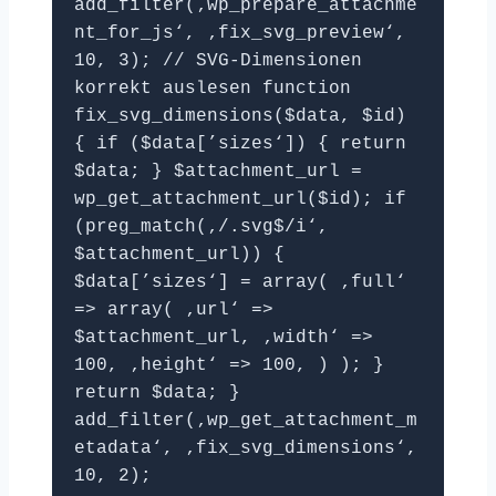
add_filter(‚wp_prepare_attachme
nt_for_js‘, ‚fix_svg_preview‘,
10, 3); // SVG-Dimensionen
korrekt auslesen function
fix_svg_dimensions($data, $id)
{ if ($data[’sizes‘]) { return
$data; } $attachment_url =
wp_get_attachment_url($id); if
(preg_match(‚/.svg$/i‘,
$attachment_url)) {
$data[’sizes‘] = array( ‚full‘
=> array( ‚url‘ =>
$attachment_url, ‚width‘ =>
100, ‚height‘ => 100, ) ); }
return $data; }
add_filter(‚wp_get_attachment_m
etadata‘, ‚fix_svg_dimensions‘,
10, 2);