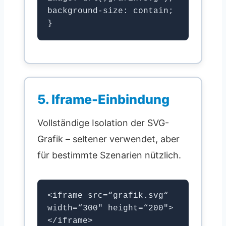
background-size: contain;
}
5. Iframe-Einbindung
Vollständige Isolation der SVG-
Grafik – seltener verwendet, aber
für bestimmte Szenarien nützlich.
<iframe src=“grafik.svg“
width=“300″ height=“200″>
</iframe>