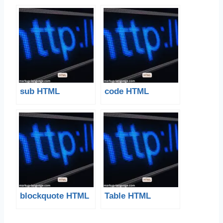
sub HTML
code HTML
blockquote HTML
Table HTML