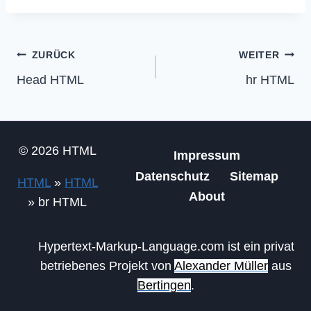
Beitragsnavigation
ZURÜCK
WEITER
Head HTML
hr HTML
© 2026 HTML
Impressum
Datenschutz
Sitemap
HTML
»
HTML
About
»
br HTML
Hypertext-Markup-Language.com ist ein privat
betriebenes Projekt von
Alexander Müller
aus
Bertingen
.