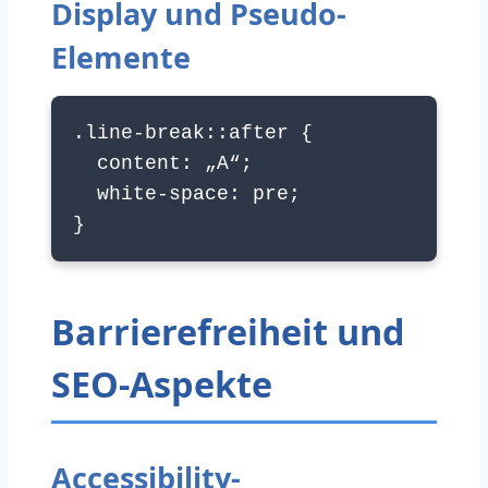
Display und Pseudo-
Elemente
.line-break::after {
content: „A“;
white-space: pre;
}
Barrierefreiheit und
SEO-Aspekte
Accessibility-