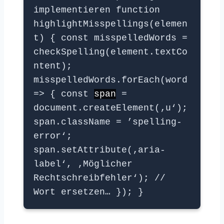
implementieren function
highlightMisspellings(elemen
t) { const misspelledWords =
checkSpelling(element.textCo
ntent);
misspelledWords.forEach(word
=> { const
span
=
document.createElement(‚u‘);
span.className = ’spelling-
error‘;
span.setAttribute(‚aria-
label‘, ‚Möglicher
Rechtschreibfehler‘); //
Wort ersetzen… }); }