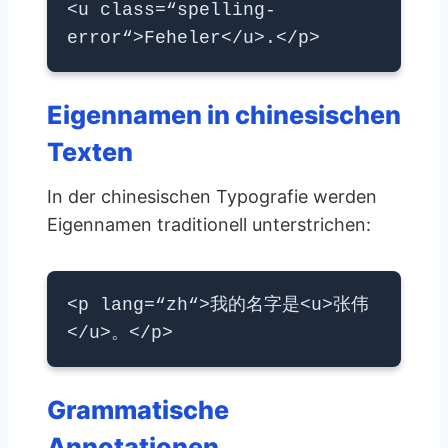
<u class=“spelling-
error“>Feheler</u>.</p>
Eigennamen in chinesischen
Texten
In der chinesischen Typografie werden
Eigennamen traditionell unterstrichen:
<p lang=“zh“>我的名字是<u>张伟
</u>。</p>
Grammatische
Annotationen