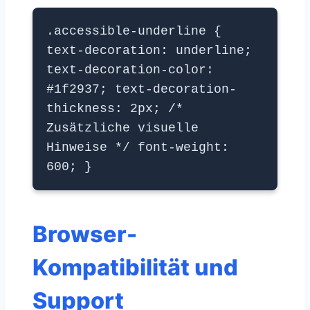
.accessible-underline {
text-decoration: underline;
text-decoration-color:
#1f2937; text-decoration-
thickness: 2px; /*
Zusätzliche visuelle
Hinweise */ font-weight:
600; }
Browser-
Kompatibilität und
Support