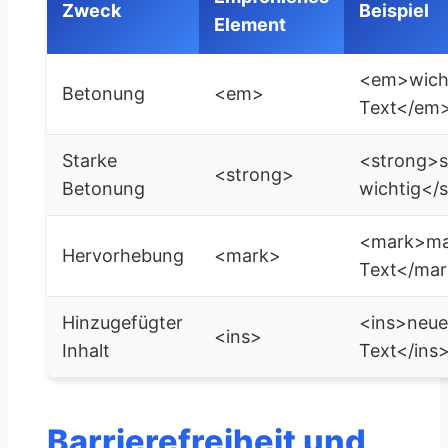
Zweck
Beispiel
Element
<em>wich
Betonung
<em>
Text</em
Starke
<strong>s
<strong>
Betonung
wichtig</
<mark>mar
Hervorhebung
<mark>
Text</ma
Hinzugefügter
<ins>neue
<ins>
Inhalt
Text</ins
Barrierefreiheit und