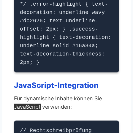
*/ .error-highlight { text-
decoration: underline wavy
#dc2626; text-underline-
offset: 2px; } .success-
highlight { text-decoration:
underline solid #16a34a;
text-decoration-thickness:
2px; }
JavaScript-Integration
Für dynamische Inhalte können Sie
JavaScript
verwenden:
// Rechtschreibprüfung